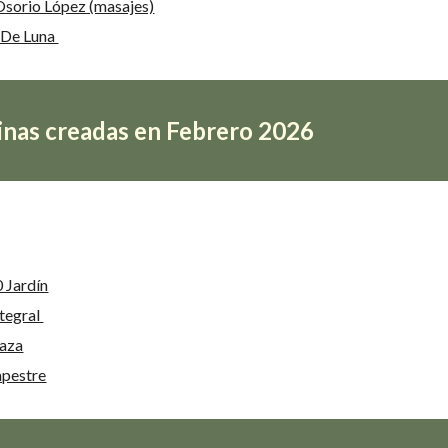
 Osorio López (masajes)
 De Luna
nas creadas en Febrero 2026
0 Jardín
ntegral
raza
pestre