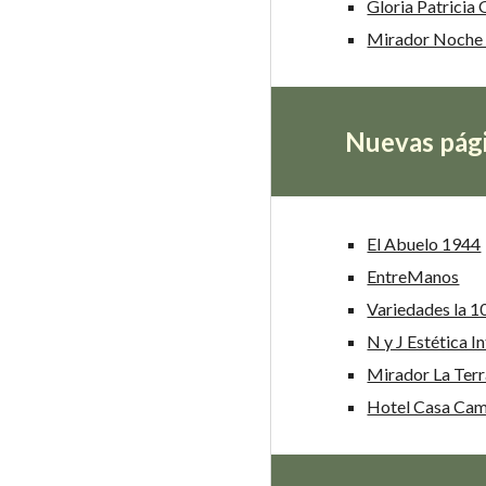
Gloria Patricia
Mirador Noche
Nuevas pági
El Abuelo 1944
EntreManos
Variedades la 1
N y J Estética I
Mirador La Ter
Hotel Casa Cam