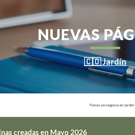
ip to main content
Skip to navigat
NUEVAS PÁG
🇨🇴 Jardín
Tienes un negocio en Jardín 
inas creadas en
Mayo
2026