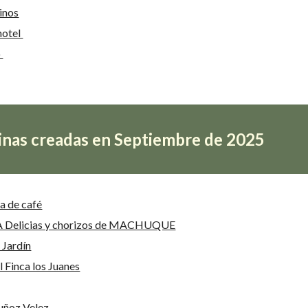
inos
otel
o
nas creadas en Septiembre de 2025
a de café
Delicias y chorizos de MACHUQUE
 Jardín
 Finca los Juanes
uñoz Velez