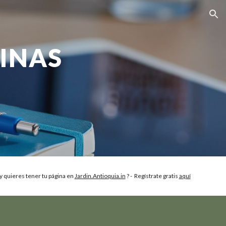
ion
INAS
y quieres tener tu página en
Jardin.Antioquia.in
? - Regístrate gratis
aquí