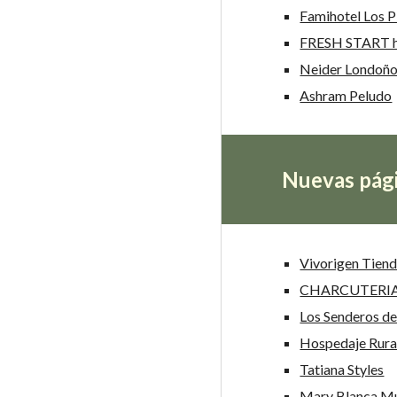
Famihotel Los P
FRESH START h
Neider Londoñ
Ashram Peludo
Nuevas pági
Vivorigen Tiend
CHARCUTERIA 
Los Senderos de
Hospedaje Rural
Tatiana Styles
Mary Blanca M