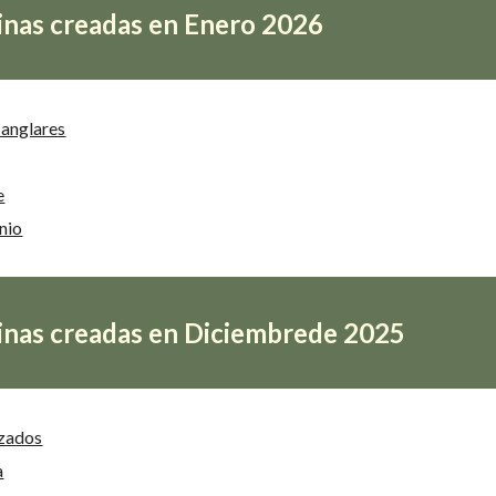
inas creadas en
Enero
202
6
anglares
e
nio
inas creadas en Diciembrede 2025
zados
a