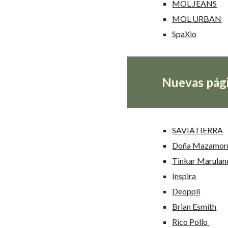
MOL JEANS
MOL URBAN
SpaXio
Nuevas pág
SAVIATIERRA
Doña Mazamorr
Tinkar Maruland
Inspira
Deoppli
Brian Esmith
Rico Pollo