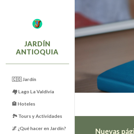
Sk
JARDÍN
ANTIOQUIA
🇨🇴 Jardín
🏘 Lago La Valdivia
🏨 Hoteles
🏞️ Tours y Actividades
🌌 ¿Qué hacer en Jardín?
Nuevas pág