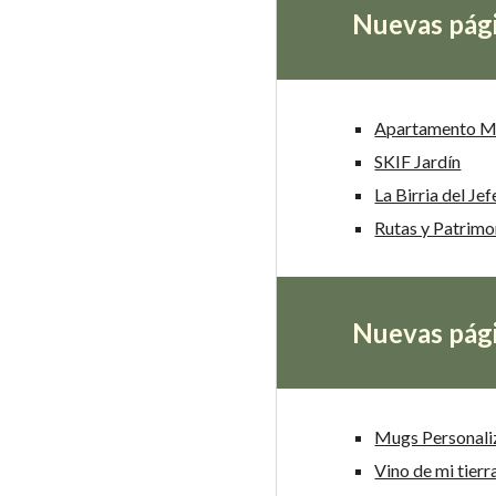
Nuevas pág
Apartamento M
SKIF Jardín
La Birria del Jef
Rutas y Patrimo
Nuevas pág
Mugs Personali
Vino de mi tierr