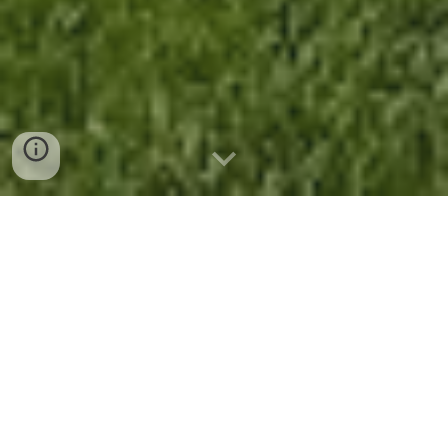
Hotel Campestre Gulupa EcolodgeHacer clic para abrir el
panel lateral y obtener más información es un exclusivo
refugio de descanso ubicado en la Vereda La Selva, a unos
4 kilómetros del parque principal de Jardín. Se define por su
propuesta de
lujo consciente y arquitectura bioclimática
,
ofreciendo domos geodésicos y cabañas de madera
integradas totalmente al bosque nativo. Su esencia radica
en la conexión profunda con la naturaleza, el avistamiento
de aves y la sostenibilidad, proporcionando una experiencia