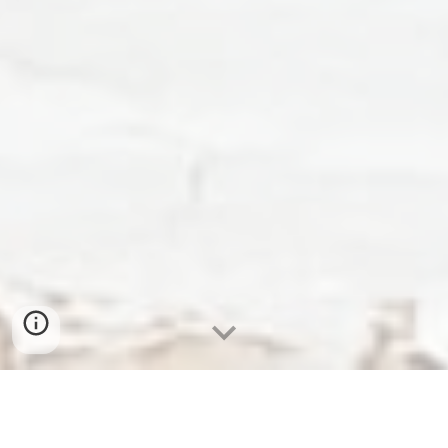
Ofrecemos Circuitos culturales, religiosos, naturales,
parapente y senderismo.