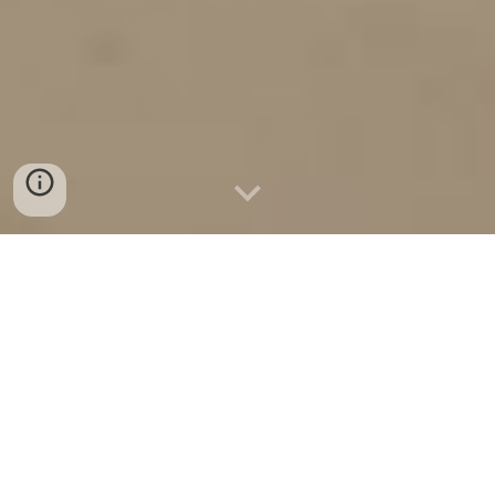
¡Hola! Soy Maria Alexandra Rendón Cardona, y vivo en
Jardin, Antioquia CO. ¡He sido miembro de SYNC desde
Oct 2019 y estoy listo(a) para comenzar a entrenarte al
ritmo en mis clases de STRONG by Zumba®! STRONG
by Zumba® combina peso corporal, acondicionamiento
muscular, entrenamiento cardiovascular y movimientos
pliométricos sincronizados con música original diseñada
específicamente para que coincida con cada movimiento.