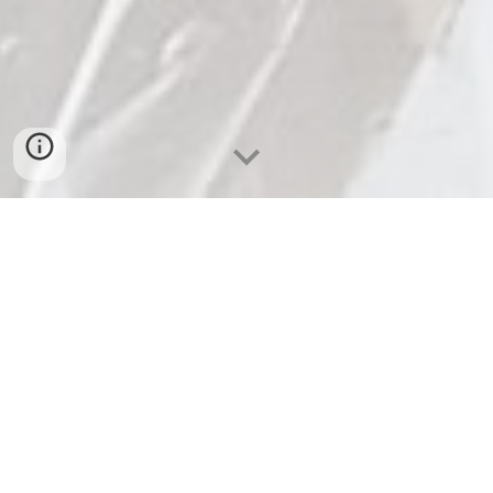
Pollos gordos vivos, organizados o despresados
Teléfono:
3106619414
-
3126419725
Dirección: Verdun las margaritas