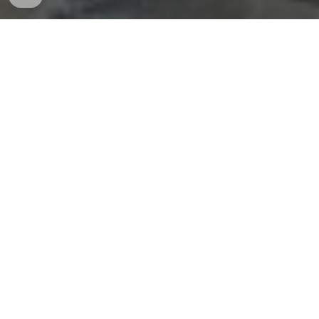
En 1963, un siglo después de la fundación de Jardín, la
comunidad se unió para honrar la memoria de aquellos
visionarios que dieron vida a su pueblo. Se erigió el
Obelisco de los Fundadores como un tributo
imperecedero a su legado.
Placas actuales
Nuevas placas del Monumento a los Fundadores del
parque de Jardín
Placas originales
El Obelisco es un símbolo perdurable de la historia y el