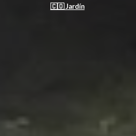
🇨🇴 Jardín