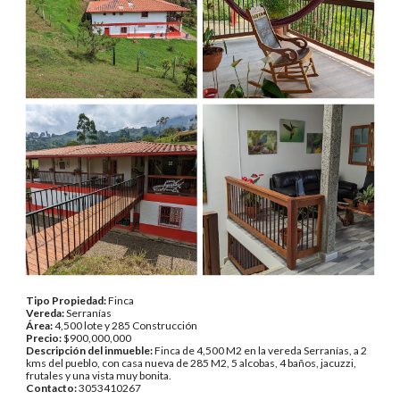
Tipo Propiedad:
Finca
Vereda:
Serranías
Área:
4,500 lote y 285 Construcción
Precio:
$900,000,000
Descripción del inmueble:
Finca de 4,500 M2 en la vereda Serranías, a 2
kms del pueblo, con casa nueva de 285 M2, 5 alcobas, 4 baños, jacuzzi,
frutales y una vista muy bonita.
Contacto:
3053410267