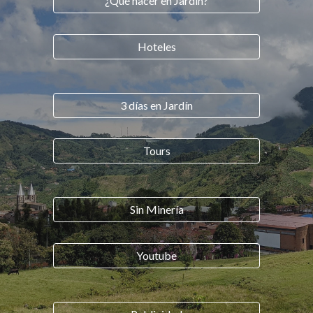
¿Qué hacer en Jardín?
Hoteles
3 días en Jardín
Tours
Sin Minería
Youtube