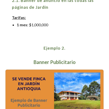
2.1. Banner
de anuncio
en las
todas las
páginas de Jardín
Tarifas:
1 mes:
$
1,0
00,000
Ejemplo
2
.
Banner Publicitario