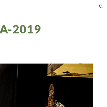
ion
A-2019