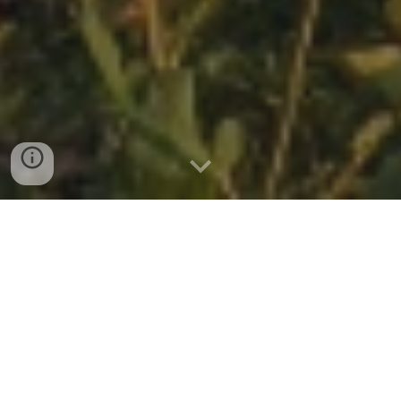
Las fiestas de la Rosa en Jardín se celebraban
originalmente en el puente de Reyes y ahora se
celebran cerca al cumpleaños de Jardín (23 de mayo
de 1863)
P
róxima versión:
XXVII Festival de la Rosas 2026