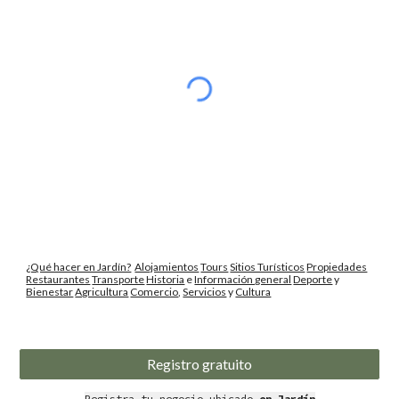
¿Qué hacer en Jardín?
Alojamientos
Tours
Sitios Turísticos
Propiedades
Restaurantes
Transporte
Historia
e
Información general
Deporte
y
Bienestar
Agricultura
Comercio
,
Servicios
y
Cultura
Registro gratuito
Registra
tu negocio ubicado
en Jardín