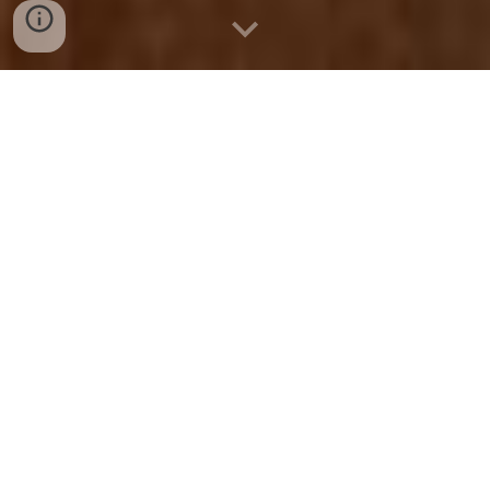
Esta extensión del proyecto Mamaquilla está diseñada
específicamente para grupos que buscan una experiencia
de camping de lujo sin perder la conexión con la
naturaleza. Ofrece domos o estructuras amplias con
mayor capacidad, manteniendo el enfoque en la
sostenibilidad y la permacultura. Los huéspedes pueden
disfrutar de fogatas grupales, recorridos por la granja
eco y una vista privilegiada del cañón, todo bajo un
modelo de turismo responsable que prioriza el descanso
colectivo y el aprendizaje ambiental.
Consultar Disponibilidad