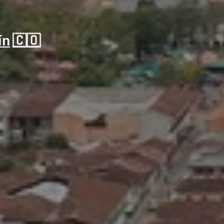
ín
🇨🇴