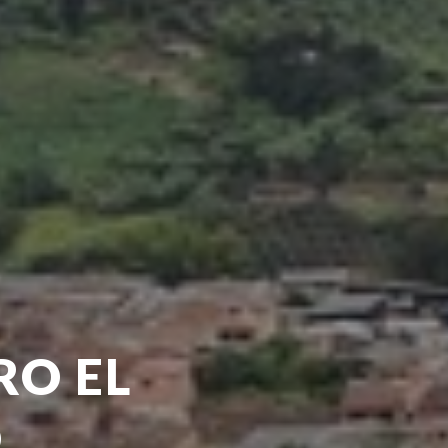
O EL
O