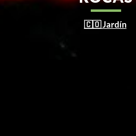
🇨🇴 Jardín